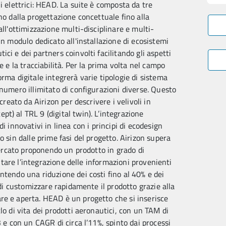
i elettrici: HEAD. La suite è composta da tre
no dalla progettazione concettuale fino alla
all'ottimizzazione multi-disciplinare e multi-
un modulo dedicato all'installazione di ecosistemi
ci e dei partners coinvolti facilitando gli aspetti
e e la tracciabilità. Per la prima volta nel campo
rma digitale integrerà varie tipologie di sistema
 numero illimitato di configurazioni diverse. Questo
creato da Airizon per descrivere i velivoli in
t) al TRL 9 (digital twin). L’integrazione
i innovativi in linea con i principi di ecodesign
o sin dalle prime fasi del progetto. Airizon supera
 mercato proponendo un prodotto in grado di
litare l’integrazione delle informazioni provenienti
ntendo una riduzione dei costi fino al 40% e dei
 di customizzare rapidamente il prodotto grazie alla
re e aperta. HEAD è un progetto che si inserisce
lo di vita dei prodotti aeronautici, con un TAM di
3 e con un CAGR di circa l’11%, spinto dai processi