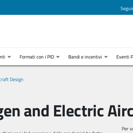
Salta al contenuto principale
Seguic
Menu top 2
nti
Formati con i PID
Bandi e incentivi
Eventi 
craft Design
n and Electric Airc
Per v