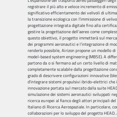
L’espansione del trasporto aereo passeggeri degli
registrare il più alto e veloce incremento di emiss
significativo efficientamento dei velivoli di ulti
la transizione ecologica con l’immissione di velivo
progettazione integrata digitale fino alla certific
gestire la progettazione dell'aereo come comples
questo obiettivo, il progetto immetterà sul merca
dei programmi aeronautici e l’integrazione di model
renderlo possibile, Airizon propone un modello di
model-based system engineering (MBSE). A differen
partono da o si fermano ad un certo livello di matu
completamente scalabile dalla progettazione concet
grado di descrivere configurazioni innovative (b
d’integrare sistemi propulsivi ibrido-elettrici che
innovazione portata sul mercato dalla suite HEAD 
simulazione dei sistemi aeronautici sviluppati negl
ricerca europei al fianco degli attori principali d
Italiano di Ricerca Aerospaziale. In particolare, c
collaborazioni per lo sviluppo del progetto HEAD.