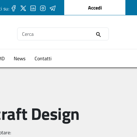
User account me
Accedi
i su:
Ricerca
PID
News
Contatti
raft Design
otare: