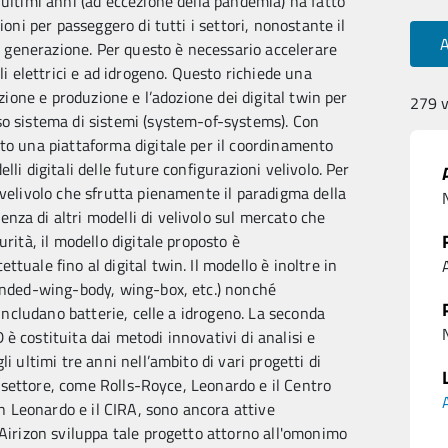
 ultimi anni (ad eccezione della pandemia) ha fatto
ioni per passeggero di tutti i settori, nonostante il
ma generazione. Per questo è necessario accelerare
li elettrici e ad idrogeno. Questo richiede una
azione e produzione e l’adozione dei digital twin per
279 v
so sistema di sistemi (system-of-systems). Con
to una piattaforma digitale per il coordinamento
li digitali delle future configurazioni velivolo. Per
 velivolo che sfrutta pienamente il paradigma della
za di altri modelli di velivolo sul mercato che
rità, il modello digitale proposto è
tuale fino al digital twin. Il modello è inoltre in
A
lended-wing-body, wing-box, etc.) nonché
 includano batterie, celle a idrogeno. La seconda
è costituita dai metodi innovativi di analisi e
i ultimi tre anni nell’ambito di vari progetti di
el settore, come Rolls-Royce, Leonardo e il Centro
A
on Leonardo e il CIRA, sono ancora attive
 Airizon sviluppa tale progetto attorno all'omonimo