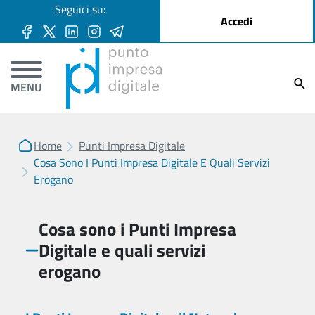
User account menu
Seguici su:
Salta al contenuto principale
Accedi
Ricer
MENU
Home
Punti Impresa Digitale
Cosa Sono I Punti Impresa Digitale E Quali Servizi
Erogano
Cosa sono i Punti Impresa
Digitale e quali servizi
erogano