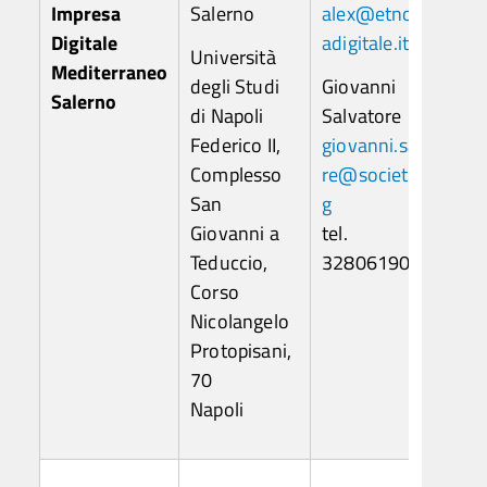
Impresa
Salerno
alex@etnografi
Digitale
adigitale.it
Università
Mediterraneo
degli Studi
Giovanni
Salerno
di Napoli
Salvatore
Federico II,
giovanni.salvato
Complesso
re@societing.or
San
g
Giovanni a
tel.
Teduccio,
3280619001
Corso
Nicolangelo
Protopisani,
70
Napoli