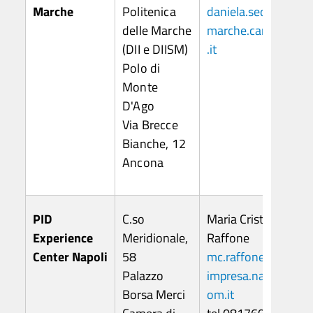
Marche
Politenica
daniela.sediari@
delle Marche
marche.camcom
(DII e DIISM)
.it
Polo di
Monte
D'Ago
Via Brecce
Bianche, 12
Ancona
PID
C.so
Maria Cristina
Experience
Meridionale,
Raffone
Center Napoli
58
mc.raffone@si-
Palazzo
impresa.na.camc
Borsa Merci
om.it