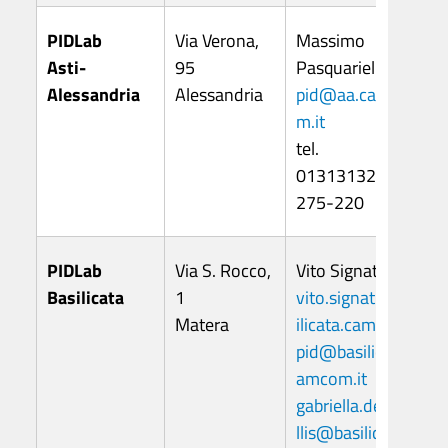
PIDLab
Via Verona,
Massimo
Asti-
95
Pasquariello
Alessandria
Alessandria
pid@aa.camco
m.it
tel.
0131313204-
275-220
PIDLab
Via S. Rocco,
Vito Signati
Basilicata
1
vito.signati@bas
Matera
ilicata.camcom.it
pid@basilicata.c
amcom.it
gabriella.denove
llis@basilicata.c