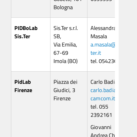
Bologna
PIDBoLab
Sis.Ter s.r.l.
Alessandra
Sis.Ter
SB,
Masala
Via Emilia,
a.masala@sis-
67-69
ter.it
Imola (BO)
tel. 0542361550
PidLab
Piazza dei
Carlo Badiali
Firenze
Giudici, 3
carlo.badiali@fi.
Firenze
camcom.it
tel. 055
2392161
Giovanni
Andrea Chiappa