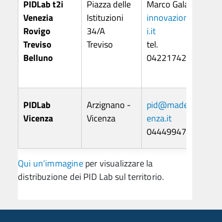
PIDLab t2i
Piazza delle
Marco Galanti
Venezia
Istituzioni
innovazione@t2
Rovigo
34/A
i.it
Treviso
Treviso
tel.
Belluno
04221742100
PIDLab
Arzignano -
pid@madeinvic
Vicenza
Vicenza
enza.it
0444994751
Qui un'immagine
per visualizzare la
distribuzione dei PID Lab sul territorio.