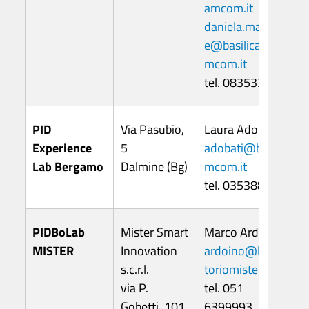
amcom.it
daniela.marches
e@basilicata.ca
mcom.it
tel. 0835338439
PID
Via Pasubio,
Laura Adobati
Experience
5
adobati@bg.ca
Lab Bergamo
Dalmine (Bg)
mcom.it
tel. 0353888011
PIDBoLab
Mister Smart
Marco Ardoino
MISTER
Innovation
ardoino@labora
s.c.r.l.
toriomister.it
via P.
tel. 051
Gobetti, 101
6399993