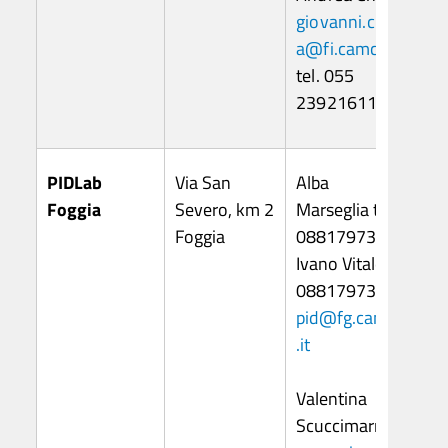
giovanni.chiapp
a@fi.camcom.it
tel. 055
23921611
PIDLab
Via San
Alba
Foggia
Severo, km 2
Marseglia tel.
Foggia
0881797302
Ivano Vitale tel.
0881797352
pid@fg.camcom
.it
Valentina
Scuccimarra