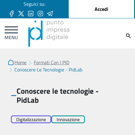
User account menu
Seguici su:
Salta al contenuto principale
Accedi
Ricer
MENU
Home
Formati Con I PID
Conoscere Le Tecnologie - PidLab
Conoscere le tecnologie -
PidLab
Digitalizzazione
Innovazione