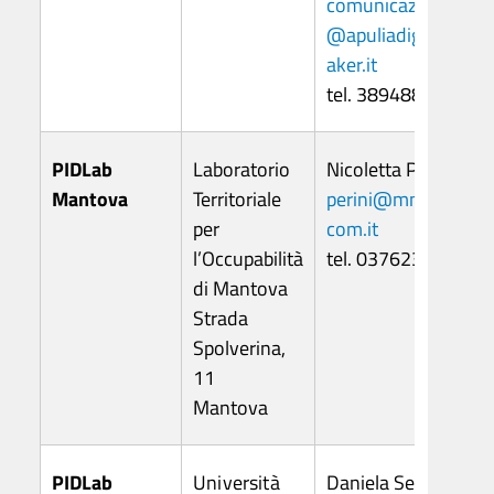
comunicazione
@apuliadigitalm
aker.it
tel. 3894884258
PIDLab
Laboratorio
Nicoletta Perini
Mantova
Territoriale
perini@mn.cam
per
com.it
l’Occupabilità
tel. 0376234300
di Mantova
Strada
Spolverina,
11
Mantova
PIDLab
Università
Daniela Sediari