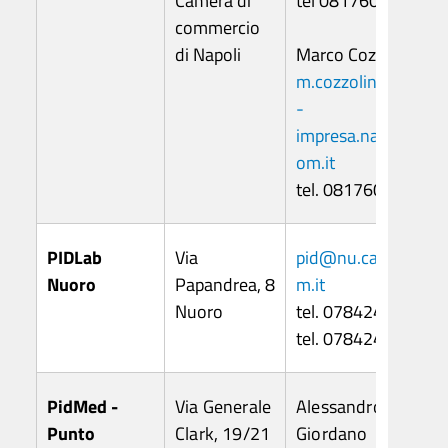
Camera di
tel 0817607108
commercio
di Napoli
Marco Cozzolino
m.cozzolino@si
-
impresa.na.camc
om.it
tel. 0817607117
PIDLab
Via
pid@nu.camco
Nuoro
Papandrea, 8
m.it
Nuoro
tel. 0784242516
tel. 0784242516
PidMed -
Via Generale
Alessandro
Punto
Clark, 19/21
Giordano