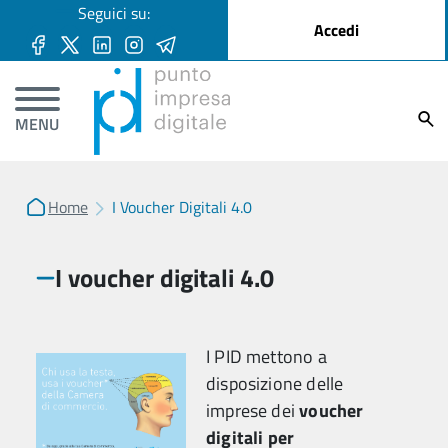
User account menu
Seguici su:
Salta al contenuto principale
Accedi
Ricer
MENU
Home
I Voucher Digitali 4.0
I voucher digitali 4.0
I PID mettono a
disposizione delle
imprese dei
voucher
digitali per