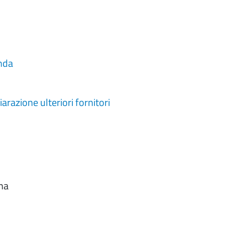
nda
razione ulteriori fornitori
na