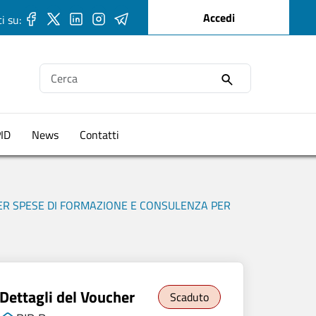
User account me
Accedi
i su:
Ricerca
PID
News
Contatti
PER SPESE DI FORMAZIONE E CONSULENZA PER
Dettagli del Voucher
Scaduto