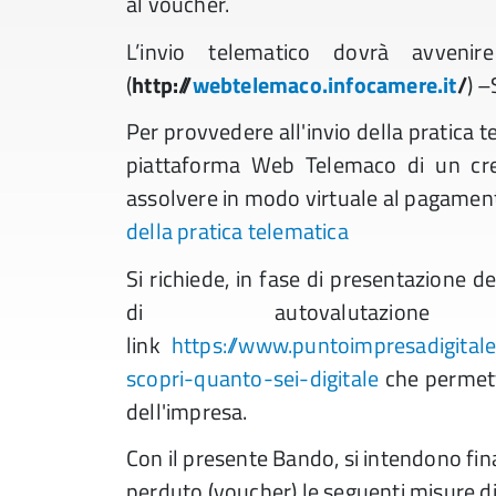
al voucher.
L’invio telematico dovrà avveni
(
http://
webtelemaco.infocamere.it
/
) –
Per provvedere all'invio della pratica t
piattaforma Web Telemaco di un cre
assolvere in modo virtuale al pagament
della pratica telematica
Si richiede, in fase di presentazione 
di autovalutaz
link
https://www.puntoimpresadigitale
scopri-quanto-sei-digitale
che permette
dell'impresa.
Con il presente Bando, si intendono fina
perduto (voucher) le seguenti misure di