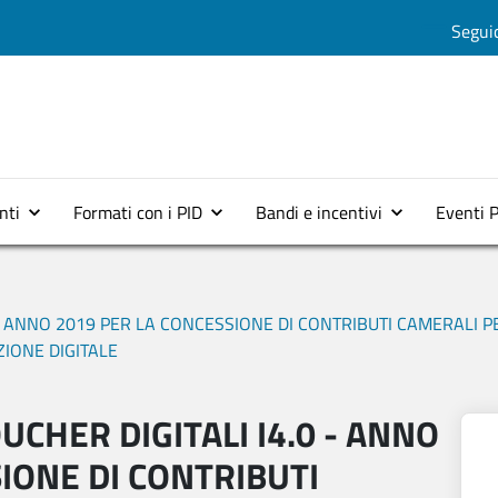
Salta al contenuto principale
Seguic
Menu top 2
nti
Formati con i PID
Bandi e incentivi
Eventi 
 - ANNO 2019 PER LA CONCESSIONE DI CONTRIBUTI CAMERALI 
ZIONE DIGITALE
CHER DIGITALI I4.0 - ANNO
IONE DI CONTRIBUTI