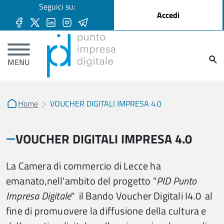
User account menu
Seguici su:
Salta al contenuto principale
Accedi
Ricer
MENU
Home
VOUCHER DIGITALI IMPRESA 4.0
VOUCHER DIGITALI IMPRESA 4.0
La Camera di commercio di Lecce ha
emanato,nell'ambito del progetto "
PID Punto
Impresa Digital
e
" il Bando Voucher Digitali I4.0 al
fine di promuovere la diffusione della cultura e