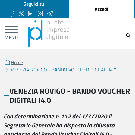
User account menu
Seguici su:
Salta al contenuto principale
Accedi
Ricer
MENU
Home
VENEZIA ROVIGO - BANDO VOUCHER DIGITALI I4.0
VENEZIA ROVIGO - BANDO VOUCHER
DIGITALI I4.0
Con determinazione n. 112 del 1/7/2020 il
Segretario Generale ha disposto la chiusura
anticipata del Bando Voucher Digitali I4.0 -