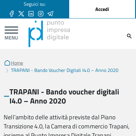
User account menu
Seguici su:
Salta al contenuto principale
Accedi
Ricer
MENU
Home
TRAPANI - Bando Voucher Digitali I4.0 – Anno 2020
TRAPANI - Bando voucher digitali
I4.0 – Anno 2020
Nell’ambito delle attività previste dal Piano
Transizione 4.0, la Camera di commercio Trapani,
insieme al Punto Impresa Digitale Trapani,