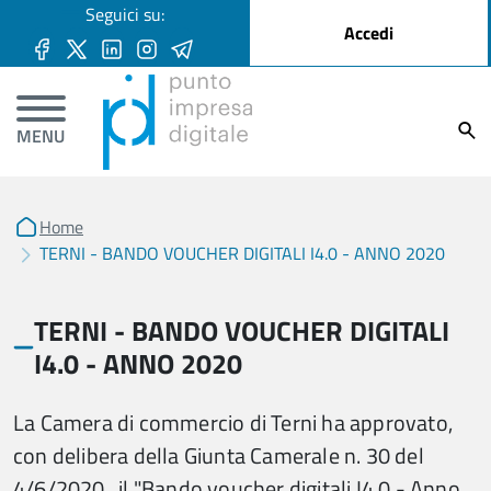
User account menu
Seguici su:
Salta al contenuto principale
Accedi
Ricer
MENU
Home
TERNI - BANDO VOUCHER DIGITALI I4.0 - ANNO 2020
TERNI - BANDO VOUCHER DIGITALI
I4.0 - ANNO 2020
La Camera di commercio di Terni ha approvato,
con delibera della Giunta Camerale n. 30 del
4/6/2020, il "Bando voucher digitali I4.0 - Anno