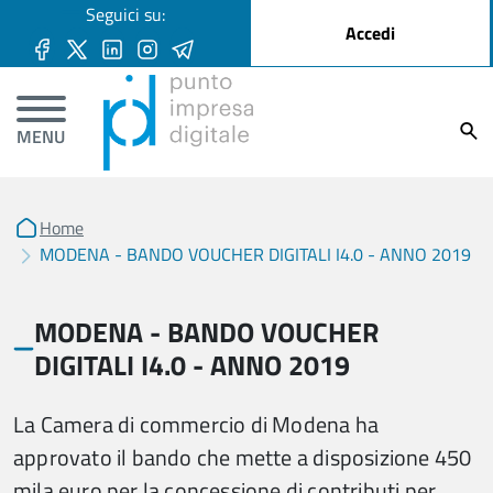
User account menu
Seguici su:
Salta al contenuto principale
Accedi
Ricer
MENU
Home
MODENA - BANDO VOUCHER DIGITALI I4.0 - ANNO 2019
MODENA - BANDO VOUCHER
DIGITALI I4.0 - ANNO 2019
La Camera di commercio di Modena ha
approvato il bando che mette a disposizione 450
mila euro per la concessione di contributi per