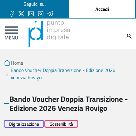
User account menu
Seguici su:
Salta al contenuto principale
Accedi
Ricer
MENU
Home
Bando Voucher Doppia Transizione - Edizione 2026
Venezia Rovigo
Bando Voucher Doppia Transizione -
Edizione 2026 Venezia Rovigo
Digitalizzazione
Sostenibilità