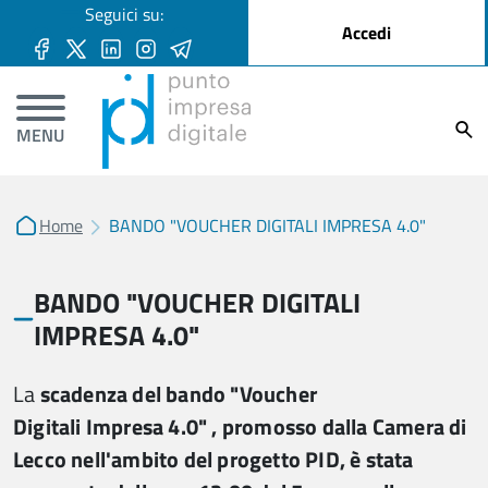
User account menu
Seguici su:
Salta al contenuto principale
Accedi
Ricer
MENU
Home
BANDO "VOUCHER DIGITALI IMPRESA 4.0"
BANDO "VOUCHER DIGITALI
IMPRESA 4.0"
La
scadenza del bando "Voucher
Digitali Impresa 4.0" , promosso dalla Camera di
Lecco nell'ambito del progetto PID, è stata