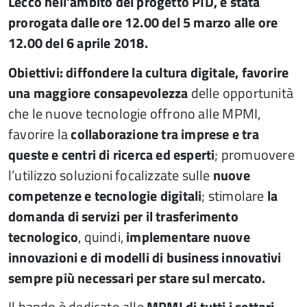
Lecco nell'ambito del progetto PID, è stata
prorogata dalle ore 12.00 del 5 marzo alle ore
12.00 del 6 aprile 2018.
Obiettivi: diffondere la cultura digitale, favorire
una maggiore consapevolezza
delle opportunità
che le nuove tecnologie offrono alle MPMI,
favorire la
collaborazione
tra imprese e tra
queste e centri di ricerca ed esperti
; promuovere
l’utilizzo soluzioni focalizzate sulle
nuove
competenze e tecnologie digitali
; stimolare
la
domanda di servizi
per il trasferimento
tecnologico
, quindi,
implementare nuove
innovazioni e di modelli di business innovativi
sempre più necessari per stare sul mercato.
Il bando è dedicato alle
MPMI di tutti i settori