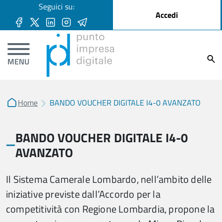
User account menu
Seguici su:
Salta al contenuto principale
Accedi
Ricer
MENU
Home
BANDO VOUCHER DIGITALE I4-0 AVANZATO
BANDO VOUCHER DIGITALE I4-0
AVANZATO
Il Sistema Camerale Lombardo, nell’ambito delle
iniziative previste dall’Accordo per la
competitività con Regione Lombardia, propone la