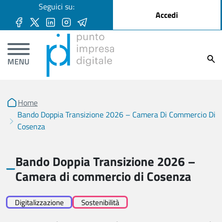
User account menu
Seguici su:
Salta al contenuto principale
Accedi
Ricer
MENU
Home
Bando Doppia Transizione 2026 – Camera Di Commercio Di
Cosenza
Bando Doppia Transizione 2026 –
Camera di commercio di Cosenza
Digitalizzazione
Sostenibilità