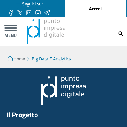
User account menu
Seguici su:
Salta al contenuto principale
Accedi
Ricer
MENU
Home
Big Data E Analytics
Il Progetto