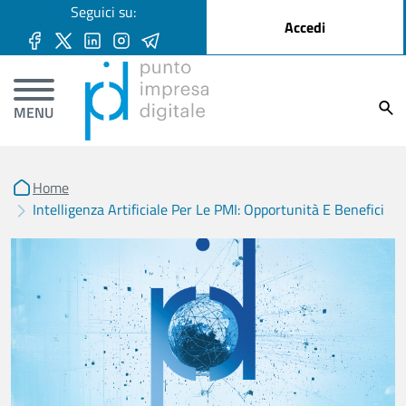
User account menu
Seguici su:
Salta al contenuto principale
Accedi
Ricer
MENU
Home
Intelligenza Artificiale Per Le PMI: Opportunità E Benefici