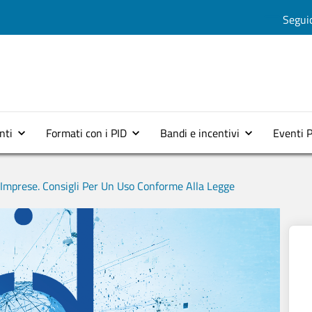
Salta al contenuto principale
Seguic
Menu top 2
nti
Formati con i PID
Bandi e incentivi
Eventi 
 Imprese. Consigli Per Un Uso Conforme Alla Legge