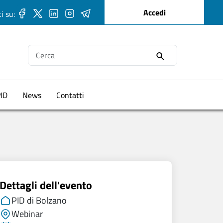
User account me
Accedi
i su:
Ricerca
PID
News
Contatti
Dettagli dell'evento
PID di Bolzano
Webinar