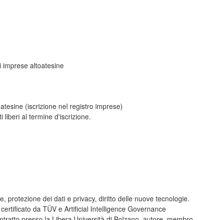
di imprese altoatesine
atesine (iscrizione nel registro imprese)
iberi al termine d'iscrizione.
, protezione dei dati e privacy, diritto delle nuove tecnologie.
 certificato da TÜV e Artificial Intelligence Governance
ontratto presso la Libera Università di Bolzano, autore, membro