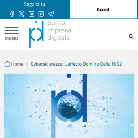
User account menu
Seguici su:
Salta al contenuto principale
Accedi
Ricer
MENU
Home
Cybersicurezza: L'effetto Domino Della NIS2