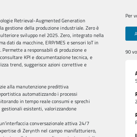
Per v
cnologie Retrieval-Augmented Generation
la gestione della produzione industriale. Zero è
 ulteriore sviluppo nel 2025. Zero, integrato nella
orma dati da macchine, ERP/MES e sensori IoT in
t. Permette a responsabili di produzione e
90 vo
, consultare KPI e documentazione tecnica, e
izza trend, suggerisce azioni correttive e
azie alla manutenzione predittiva
eportistica automatizzando i processi
onitorando in tempo reale consumi e sprechi
 gestionali esistenti, valorizzandone
un’interfaccia conversazionale attiva 24/7
l’Expertise di Zerynth nel campo manifatturiero,