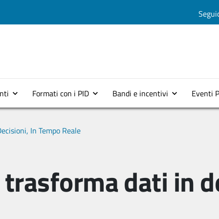
Salta al contenuto principale
Seguic
Menu top 2
nti
Formati con i PID
Bandi e incentivi
Eventi 
Decisioni, In Tempo Reale
 trasforma dati in de