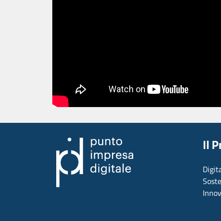
Il 
Digit
Soste
Inno