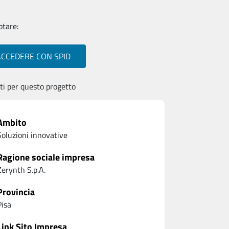
otare:
ACCEDERE CON SPID
ti per questo progetto
Ambito
Soluzioni innovative
Ragione sociale impresa
Zerynth S.p.A.
Provincia
Pisa
Link Sito Impresa