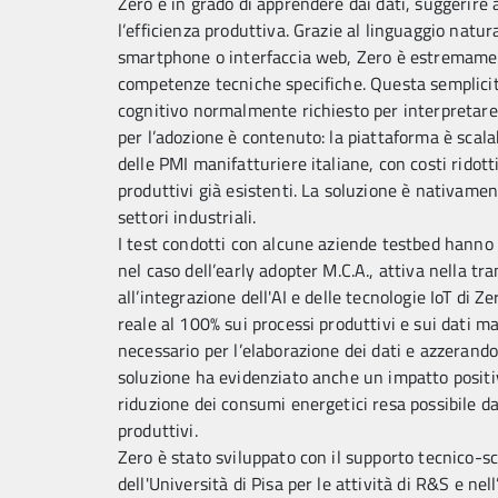
Zero è in grado di apprendere dai dati, suggerire a
l’efficienza produttiva. Grazie al linguaggio natur
smartphone o interfaccia web, Zero è estremamen
competenze tecniche specifiche. Questa semplicit
cognitivo normalmente richiesto per interpretar
per l’adozione è contenuto: la piattaforma è scalab
delle PMI manifatturiere italiane, con costi ridott
produttivi già esistenti. La soluzione è nativamente
settori industriali.
I test condotti con alcune aziende testbed hanno 
nel caso dell’early adopter M.C.A., attiva nella tr
all’integrazione dell'AI e delle tecnologie IoT di 
reale al 100% sui processi produttivi e sui dati ma
necessario per l’elaborazione dei dati e azzerand
soluzione ha evidenziato anche un impatto positi
riduzione dei consumi energetici resa possibile dall
produttivi.
Zero è stato sviluppato con il supporto tecnico-sc
dell'Università di Pisa per le attività di R&S e ne