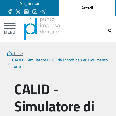
User account menu
Seguici su:
Salta al contenuto principale
Accedi
Ricer
MENU
Home
CALID - Simulatore Di Guida Macchine Per Movimento
Terra
CALID -
Simulatore di