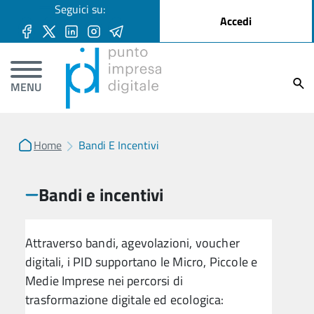
User account menu
Seguici su:
Salta al contenuto principale
Accedi
Ricer
MENU
Home
Bandi E Incentivi
Bandi e incentivi
Attraverso bandi, agevolazioni, voucher
digitali, i PID supportano le Micro, Piccole e
Medie Imprese nei percorsi di
trasformazione digitale ed ecologica: