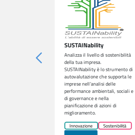
yager
SUSTAINability
e digitali
Analizza il livello di sostenibilità
impresa.
della tua impresa.
r aiuta a
SUSTAINability è lo strumento di
lo di
autovalutazione che supporta le
ersonale sui
imprese nell’analisi delle
a individuare i
performance ambientali, sociali e
iù utili per
di governance e nella
competenze.
pianificazione di azioni di
miglioramento.
Innovazione
Sostenibilità