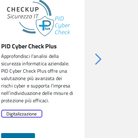
PID Cyber Check Plus
Cyber Exposu
Approfondisci l’analisi della
Misura il livell
sicurezza informatica aziendale.
rischi informati
PID Cyber Check Plus offre una
Il Cyber Exposu
valutazione più avanzata dei
presenza online
rischi cyber e supporta l’impresa
individuare ev
nell’individuazione delle misure di
vulnerabilità e
protezione più efficaci.
sicurezza digita
Digitalizzazione
Digitalizzazio