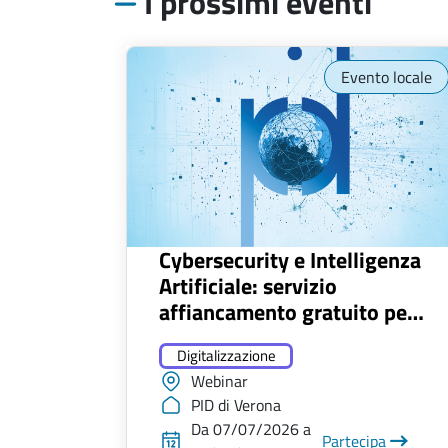
I prossimi eventi
Evento locale
Cybersecurity e Intelligenza
Artificiale: servizio
affiancamento gratuito per
50 MPMI
Digitalizzazione
Webinar
PID di Verona
Da 07/07/2026 a
Partecipa