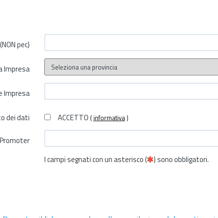
 (NON pec)
a Impresa
le Impresa
 dei dati
ACCETTO
(
informativa
)
l Promoter
I campi segnati con un asterisco (
) sono obbligatori.