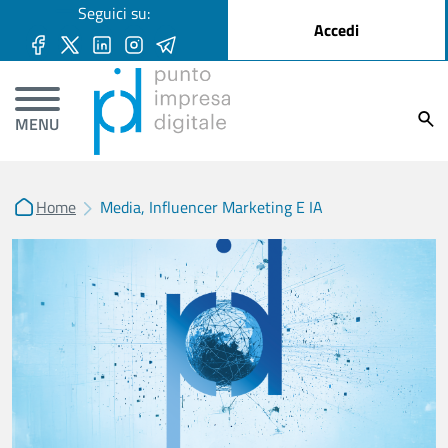
User account menu
Seguici su:
Salta al contenuto principale
Accedi
Ricer
MENU
Home
Media, Influencer Marketing E IA