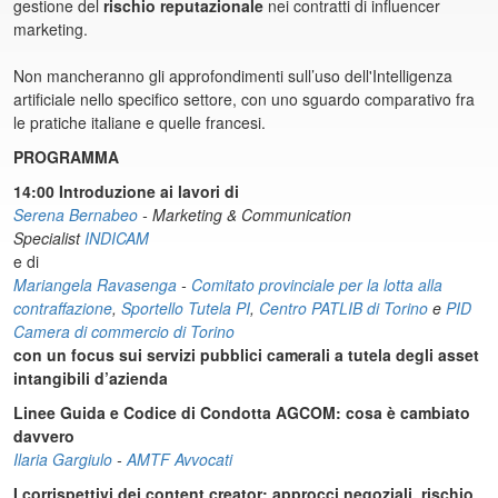
gestione del
rischio reputazionale
nei contratti di influencer
marketing.
Non mancheranno gli approfondimenti sull’uso dell'Intelligenza
artificiale nello specifico settore, con uno sguardo comparativo fra
le pratiche italiane e quelle francesi.
PROGRAMMA
14:00 Introduzione ai lavori di
Serena Bernabeo
- Marketing & Communication
Specialist
INDICAM
e di
Mariangela Ravasenga
-
Comitato provinciale per la lotta alla
contraffazione
,
Sportello Tutela PI
,
Centro PATLIB di Torino
e
PID
Camera di commercio di Torino
con un focus sui servizi pubblici camerali a tutela degli asset
intangibili d’azienda
Linee Guida e Codice di Condotta AGCOM: cosa è cambiato
davvero
Ilaria Gargiulo
-
AMTF Avvocati
I corrispettivi dei content creator: approcci negoziali, rischio