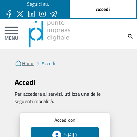
User account menu
Seguici su:
Salta al contenuto principale
Accedi
Ricer
MENU
Home
Accedi
Accedi
Per accedere ai servizi, utilizza una delle
seguenti modalità.
Accedi con
SPID