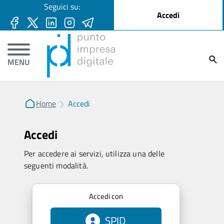
User account menu
Seguici su:
Salta al contenuto principale
Accedi
Ricer
MENU
Home
Accedi
Accedi
Per accedere ai servizi, utilizza una delle
seguenti modalità.
Accedi con
SPID